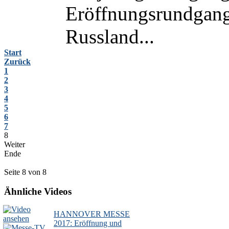
Eröffnungsrundgangs
Russland...
Start
Zurück
1
2
3
4
5
6
7
8
Weiter
Ende
Seite 8 von 8
Ähnliche Videos
HANNOVER MESSE
2017: Eröffnung und