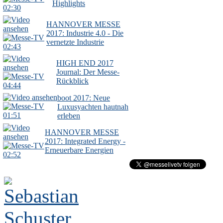
Highlights
02:30
HANNOVER MESSE
2017: Industrie 4.0 - Die
vernetzte Industrie
02:43
HIGH END 2017
Journal: Der Messe-
Rückblick
04:44
boot 2017: Neue
Luxusyachten hautnah
01:51
erleben
HANNOVER MESSE
2017: Integrated Energy -
Erneuerbare Energien
02:52