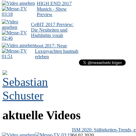
HIGH END 2017
Munich - Show
03:18
Preview
CeBIT 2017 Preview:
Die Neuheiten und
Highlights vorab
02:46
boot 2017: Neue
Luxusyachten hautnah
01:51
erleben
aktuelle Videos
ISM 2020: Süßigkeiten-Trends, ex
03:19
04.02.2020