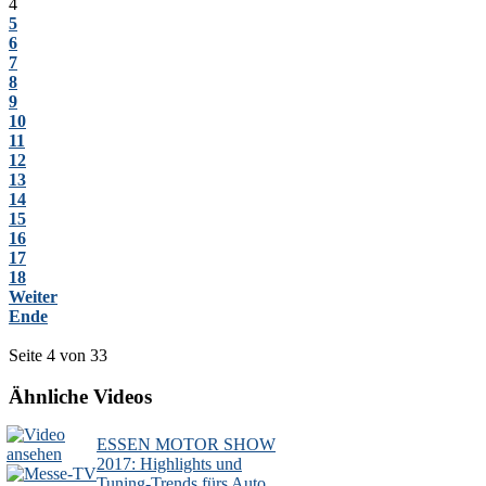
4
5
6
7
8
9
10
11
12
13
14
15
16
17
18
Weiter
Ende
Seite 4 von 33
Ähnliche Videos
ESSEN MOTOR SHOW
2017: Highlights und
Tuning-Trends fürs Auto