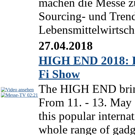
machen die Messe z
Sourcing- und Trend
Lebensmittelwirtscha
27.04.2018
HIGH END 2018: Pr
Fi Show
The HIGH END brin
02:21
From 11. - 13. May 
this popular interna
whole range of gadg