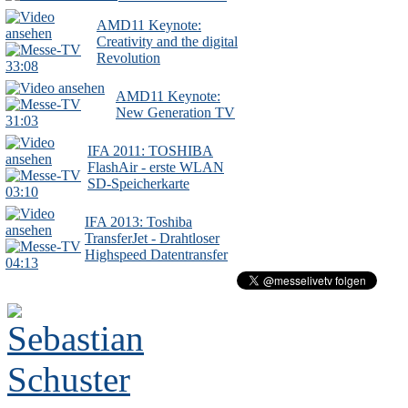
AMD11 Keynote:
Creativity and the digital
Revolution
33:08
AMD11 Keynote:
New Generation TV
31:03
IFA 2011: TOSHIBA
FlashAir - erste WLAN
SD-Speicherkarte
03:10
IFA 2013: Toshiba
TransferJet - Drahtloser
Highspeed Datentransfer
04:13