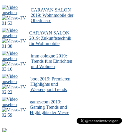
CARAVAN SALON
2019: Wohnmobile der
Oberklasse
01:53
CARAVAN SALON
2019: Zukunftstechnik
für Wohnmobile
01:38
imm cologne 2019:
Trends fürs Einrichten
und Wohnen
03:16
boot 2019: Premieren,
Highlights und
Wassersport-Trends
02:22
gamescom 2019:
Gaming Trends und
Highlights der Messe
02:59