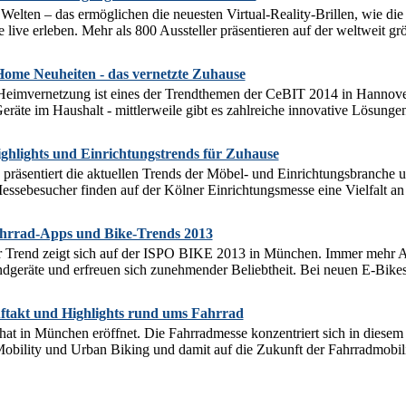
e Welten – das ermöglichen die neuesten Virtual-Reality-Brillen, wie
live erleben. Mehr als 800 Aussteller präsentieren auf der weltweit grö
ome Neuheiten - das vernetzte Zuhause
Heimvernetzung ist eines der Trendthemen der CeBIT 2014 in Hannover
Geräte im Haushalt - mittlerweile gibt es zahlreiche innovative Lösungen
ghlights und Einrichtungstrends für Zuhause
räsentiert die aktuellen Trends der Möbel- und Einrichtungsbranche und
ssebesucher finden auf der Kölner Einrichtungsmesse eine Vielfalt an
hrrad-Apps und Bike-Trends 2013
 Trend zeigt sich auf der ISPO BIKE 2013 in München. Immer mehr A
dgeräte und erfreuen sich zunehmender Beliebtheit. Bei neuen E-Bike
takt und Highlights rund ums Fahrrad
 in München eröffnet. Die Fahrradmesse konzentriert sich in diesem J
ility und Urban Biking und damit auf die Zukunft der Fahrradmobilitä