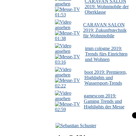
CARAVAN SALON
2019: Wohnmobile der
Oberklasse
01:53
CARAVAN SALON
2019: Zukunftstechnik
für Wohnmobile
01:38
imm cologne 2019:
Trends fürs Einrichten
und Wohnen
03:16
boot 2019: Premieren,
Highlights und
Wassersport-Trends
02:22
gamescom 2019:
Gaming Trends und
Highlights der Messe
02:59