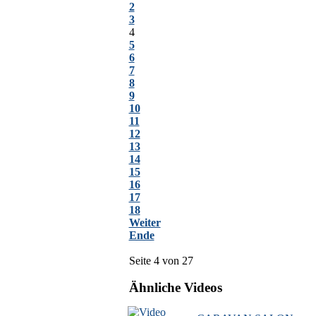
2
3
4
5
6
7
8
9
10
11
12
13
14
15
16
17
18
Weiter
Ende
Seite 4 von 27
Ähnliche Videos