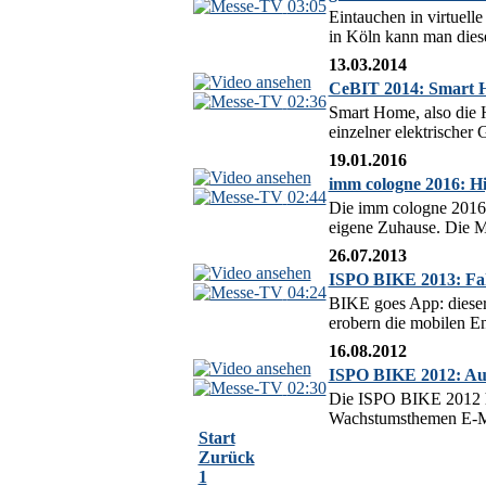
03:05
Eintauchen in virtuell
in Köln kann man diese 
13.03.2014
CeBIT 2014: Smart H
02:36
Smart Home, also die 
einzelner elektrischer 
19.01.2016
imm cologne 2016: Hi
02:44
Die imm cologne 2016 p
eigene Zuhause. Die Me
26.07.2013
ISPO BIKE 2013: Fa
04:24
BIKE goes App: dieser
erobern die mobilen En
16.08.2012
ISPO BIKE 2012: Auf
02:30
Die ISPO BIKE 2012 hat
Wachstumsthemen E-Mob
Start
Zurück
1