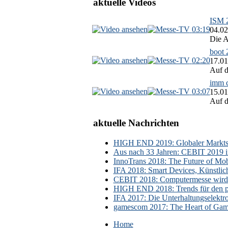
aktuelle Videos
ISM 2
03:19
04.02
Die A
boot 
02:20
17.01
Auf d
imm c
03:07
15.01
Auf d
aktuelle Nachrichten
HIGH END 2019: Globaler Marktsch
Aus nach 33 Jahren: CEBIT 2019 i
InnoTrans 2018: The Future of Mobi
IFA 2018: Smart Devices, Künstlic
CEBIT 2018: Computermesse wird 
HIGH END 2018: Trends für den p
IFA 2017: Die Unterhaltungselektr
gamescom 2017: The Heart of Gami
Home