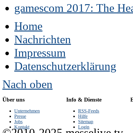
gamescom 2017: The Hear
Home
Nachrichten
Impressum
Datenschutzerklärung
Nach oben
Über uns
Info & Dienste
E
Unternehmen
RSS-Feeds
Presse
Hilfe
Jobs
Sitemap
Kontakt
Login
©2010-2025 messelive.tv -