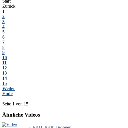
Start
Zurück
1
2
3
4
5
6
7
8
9
10
11
12
13
14
15
Weiter
Ende
Seite 1 von 15
Ähnliche Videos
CEBIT 2018: Drohnen -