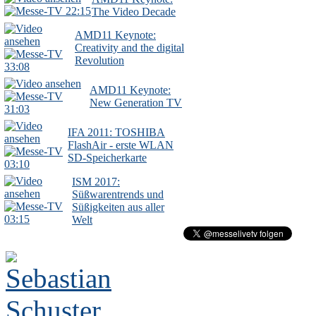
22:15
The Video Decade
AMD11 Keynote:
Creativity and the digital
Revolution
33:08
AMD11 Keynote:
New Generation TV
31:03
IFA 2011: TOSHIBA
FlashAir - erste WLAN
SD-Speicherkarte
03:10
ISM 2017:
Süßwarentrends und
Süßigkeiten aus aller
03:15
Welt