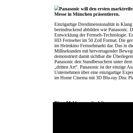
Panasonic will den ersten marktrei
Messe in München präsentieren.
Einzigartige Dreidimensionalität in Klan
beeindruckend abbilden wie Panasonic. D
Entwicklung der Fernseh-Technologie. Ers
HD Fernseher im 50 Zoll Format. Die gerad
im Heimkino Fernsehmarkt dar. Das in die
Millisekunden mit hervorragender Bewegun
demonstriert damit sichtbar die Überlege
Panasonic den Standbesuchern unter dem 
„dritten Art“. Panasonic ist der einzige 
Unternehmen über eine einzigartige Exper
im Home Cinema mit 3D Blu-ray Disc P
Diese Meldung weiterleiten: