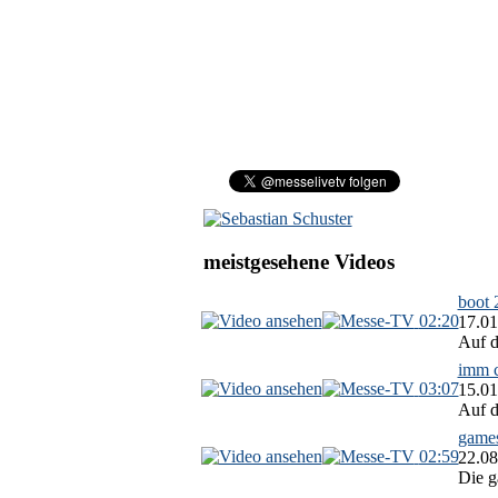
meistgesehene Videos
boot 
02:20
17.01
Auf d
imm c
03:07
15.01
Auf d
games
02:59
22.08
Die g