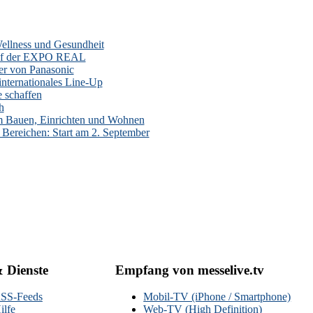
Wellness und Gesundheit
h auf der EXPO REAL
er von Panasonic
nternationales Line-Up
 schaffen
h
 Bauen, Einrichten und Wohnen
 Bereichen: Start am 2. September
& Dienste
Empfang von messelive.tv
SS-Feeds
Mobil-TV (iPhone / Smartphone)
ilfe
Web-TV (High Definition)