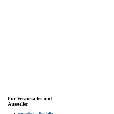
Für Veranstalter und
Aussteller
messelive.tv-Portfolio