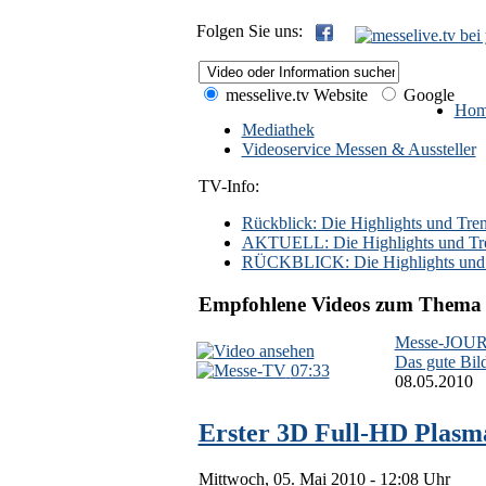
Folgen Sie uns:
messelive.tv Website
Google
Hom
Mediathek
Videoservice Messen & Aussteller
TV-Info:
Rückblick: Die Highlights und Trend
AKTUELL: Die Highlights und Trend
RÜCKBLICK: Die Highlights und Tr
Empfohlene Videos zum Thema 
Messe-JOUR
Das gute Bil
07:33
08.05.2010
Erster 3D Full-HD Plasm
Mittwoch, 05. Mai 2010 - 12:08 Uhr