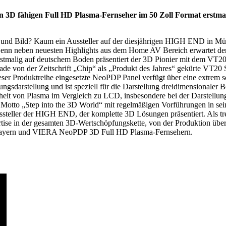
fen 3D fähigen Full HD Plasma-Fernseher im 50 Zoll Format erst
g und Bild? Kaum ein Aussteller auf der diesjährigen HIGH END in Mü
enn neben neuesten Highlights aus dem Home AV Bereich erwartet den 
tmalig auf deutschem Boden präsentiert der 3D Pionier mit dem VT20 
e von der Zeitschrift „Chip“ als „Produkt des Jahres“ gekürte VT20 Ser
ser Produktreihe eingesetzte NeoPDP Panel verfügt über eine extrem s
gsdarstellung und ist speziell für die Darstellung dreidimensionaler 
nheit von Plasma im Vergleich zu LCD, insbesondere bei der Darstellun
Motto „Step into the 3D World“ mit regelmäßigen Vorführungen in sei
Aussteller der HIGH END, der komplette 3D Lösungen präsentiert. Als t
tise in der gesamten 3D-Wertschöpfungskette, von der Produktion über
layern und VIERA NeoPDP 3D Full HD Plasma-Fernsehern.