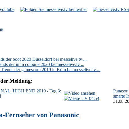
e
s der boot 2020 Düsseldorf bei messelive.tv ...
s der imm cologne 2020 bei messelive.tv ...
ends der gamescom 2019 in Köln bei messelive.tv ...
der Meldung:
NAL: HIGH END 2010 - Tag 3:
Panasoni
d
smarte I
04:54
31.08.2
a-Fernseher von Panasonic