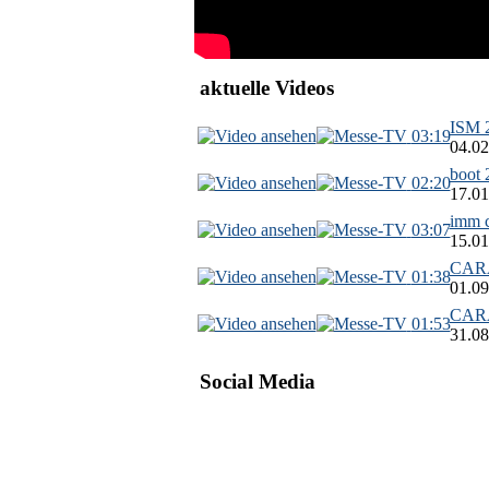
aktuelle Videos
ISM 2
03:19
04.02
boot 
02:20
17.01
imm c
03:07
15.01
CARA
01:38
01.09
CARA
01:53
31.08
Social Media