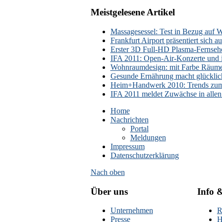
Meistgelesene Artikel
Massagesessel: Test in Bezug auf 
Frankfurt Airport präsentiert sic
Erster 3D Full-HD Plasma-Fernseh
IFA 2011: Open-Air-Konzerte und i
Wohnraumdesign: mit Farbe Räume
Gesunde Ernährung macht glücklic
Heim+Handwerk 2010: Trends zum
IFA 2011 meldet Zuwächse in allen
Home
Nachrichten
Portal
Meldungen
Impressum
Datenschutzerklärung
Nach oben
Über uns
Info 
Unternehmen
R
Presse
H