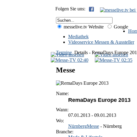
Folgen Sie uns:
messelive.tv Website
Google
Hom
Mediathek
Videoservice Messen & Aussteller
Termine
Details - RemaDays Europe 20
02:40
02:35
Messe
Name:
RemaDays Europe 2013
Wann:
07.01.2013 - 09.01.2013
Wo:
NürnbergMesse
- Nürnberg
Branche: