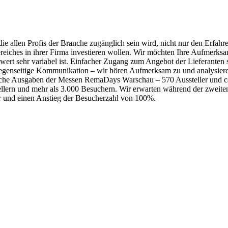
die allen Profis der Branche zugänglich sein wird, nicht nur den Erfahre
reiches in ihrer Firma investieren wollen. Wir möchten Ihre Aufmerksa
ert sehr variabel ist. Einfacher Zugang zum Angebot der Lieferanten st
 gegenseitige Kommunikation – wir hören Aufmerksam zu und analysier
eiche Ausgaben der Messen RemaDays Warschau – 570 Aussteller und c
llern und mehr als 3.000 Besuchern. Wir erwarten während der zwei
r und einen Anstieg der Besucherzahl von 100%.