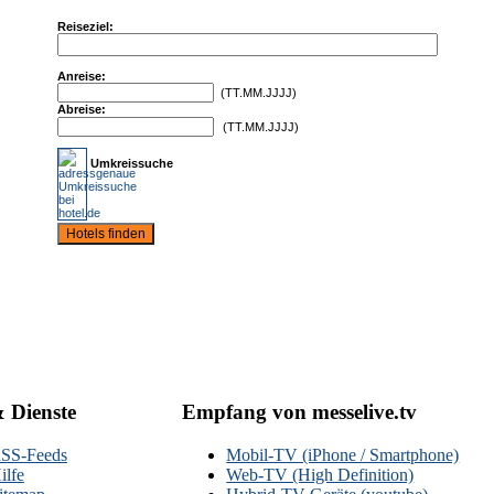
Reiseziel:
Anreise:
(TT.MM.JJJJ)
Abreise:
(TT.MM.JJJJ)
Umkreissuche
& Dienste
Empfang von messelive.tv
SS-Feeds
Mobil-TV (iPhone / Smartphone)
ilfe
Web-TV (High Definition)