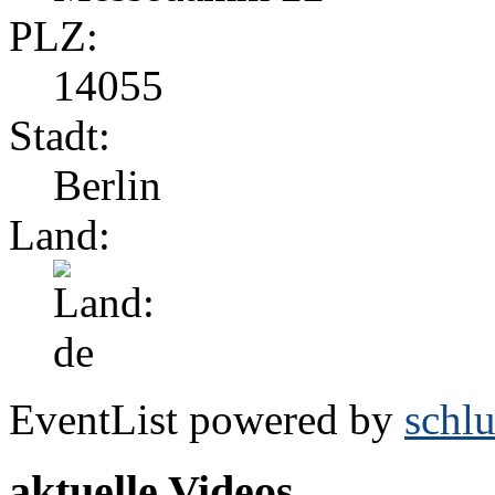
PLZ:
14055
Stadt:
Berlin
Land:
EventList powered by
schlu
aktuelle Videos