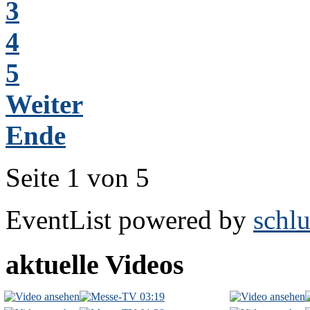
3
4
5
Weiter
Ende
Seite 1 von 5
EventList powered by
schlu
aktuelle Videos
03:19