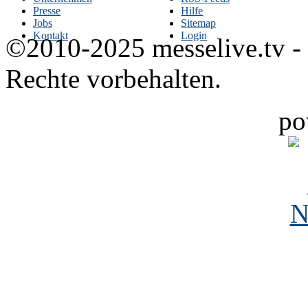
Presse
Hilfe
Jobs
Sitemap
Kontakt
Login
©2010-2025 messelive.tv -
Rechte vorbehalten.
po