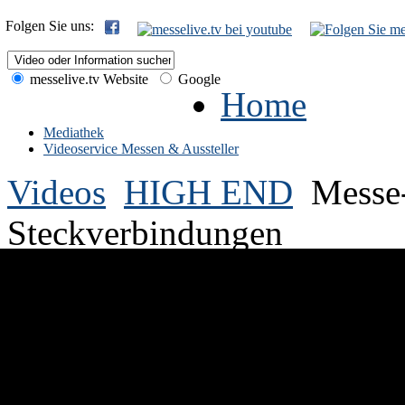
Folgen Sie uns:
messelive.tv Website
Google
Home
Mediathek
Videoservice Messen & Aussteller
Videos
HIGH END
Messe
Steckverbindungen