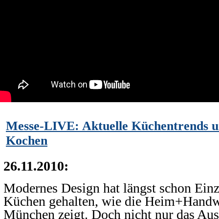
Messe-LIVE: Aktuelle Küchentrends 
Kochen
26.11.2010:
Modernes Design hat längst schon Ein
Küchen gehalten, wie die Heim+Handw
München zeigt. Doch nicht nur das Aus