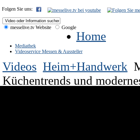
Folgen Sie uns:
messelive.tv Website
Google
Home
Mediathek
Videoservice Messen & Aussteller
Videos
Heim+Handwerk
M
Küchentrends und moderne