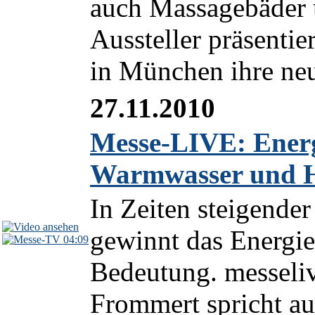
auch Massagebäder 
Aussteller präsent
in München ihre neu
27.11.2010
Messe-LIVE: Energ
Warmwasser und 
In Zeiten steigende
gewinnt das Energi
04:09
Bedeutung. messeliv
Frommert spricht a