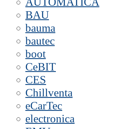
AUTOMATICA
BAU
bauma
bautec
boot
CeBIT
CES
Chillventa
eCarTec
electronica