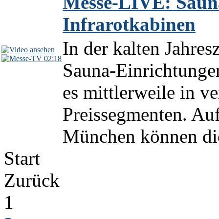
Messe-LIVE: Saun
Infrarotkabinen
In der kalten Jahres
02:18
Sauna-Einrichtungen
es mittlerweile in v
Preissegmenten. Au
München können die 
Start
Zurück
1