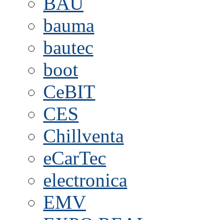
BAU
bauma
bautec
boot
CeBIT
CES
Chillventa
eCarTec
electronica
EMV