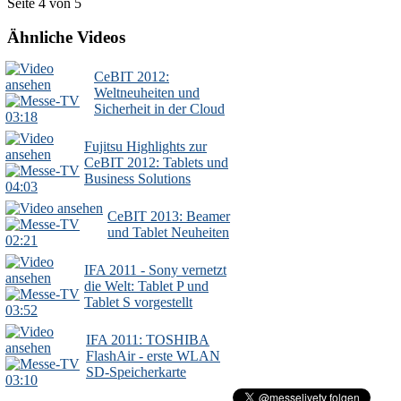
Seite 4 von 5
Ähnliche Videos
CeBIT 2012:
Weltneuheiten und
Sicherheit in der Cloud
03:18
Fujitsu Highlights zur
CeBIT 2012: Tablets und
Business Solutions
04:03
CeBIT 2013: Beamer
und Tablet Neuheiten
02:21
IFA 2011 - Sony vernetzt
die Welt: Tablet P und
Tablet S vorgestellt
03:52
IFA 2011: TOSHIBA
FlashAir - erste WLAN
SD-Speicherkarte
03:10