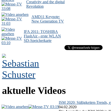
Creativity and the digital
Revolution
33:08
AMD11 Keynote:
New Generation TV
31:03
IFA 2011: TOSHIBA
FlashAir - erste WLAN
SD-Speicherkarte
03:10
aktuelle Videos
ISM 2020: Süßigkeiten-Trends, ex
03:19
04.02.2020