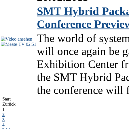
SMT Hybrid Packag
Conference Previe
The world of system 
02:51
will once again be 
Exhibition Center fr
the SMT Hybrid Pack
the conference will 
Start
Zurück
1
2
3
4