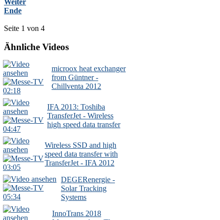
Weiter
Ende
Seite 1 von 4
Ähnliche Videos
microox heat exchanger
from Güntner -
Chillventa 2012
02:18
IFA 2013: Toshiba
TransferJet - Wireless
high speed data transfer
04:47
Wireless SSD and high
speed data transfer with
TransferJet - IFA 2012
03:05
DEGERenergie -
Solar Tracking
05:34
Systems
InnoTrans 2018