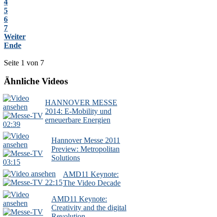
4
5
6
7
Weiter
Ende
Seite 1 von 7
Ähnliche Videos
HANNOVER MESSE
2014: E-Mobility und
erneuerbare Energien
02:39
Hannover Messe 2011
Preview: Metropolitan
Solutions
03:15
AMD11 Keynote:
22:15
The Video Decade
AMD11 Keynote:
Creativity and the digital
Revolution