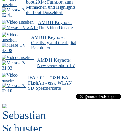
boot 2014: Funsport zum
Mitmachen und Highlights
der boot Düsseldorf
02:41
AMD11 Keynote:
22:15
The Video Decade
AMD11 Keynote:
Creativity and the digital
Revolution
33:08
AMD11 Keynote:
New Generation TV
31:03
IFA 2011: TOSHIBA
FlashAir - erste WLAN
SD-Speicherkarte
03:10