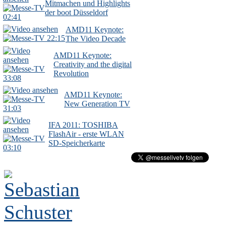
Mitmachen und Highlights
der boot Düsseldorf
02:41
AMD11 Keynote:
22:15
The Video Decade
AMD11 Keynote:
Creativity and the digital
Revolution
33:08
AMD11 Keynote:
New Generation TV
31:03
IFA 2011: TOSHIBA
FlashAir - erste WLAN
SD-Speicherkarte
03:10