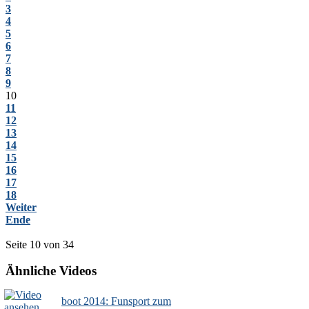
3
4
5
6
7
8
9
10
11
12
13
14
15
16
17
18
Weiter
Ende
Seite 10 von 34
Ähnliche Videos
boot 2014: Funsport zum