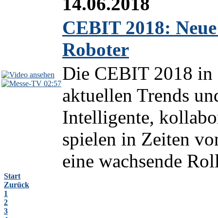
14.06.2018
CEBIT 2018: Neue G
Roboter
Die CEBIT 2018 in H
02:57
aktuellen Trends un
Intelligente, kollab
spielen in Zeiten vo
eine wachsende Roll
Start
Zurück
1
2
3