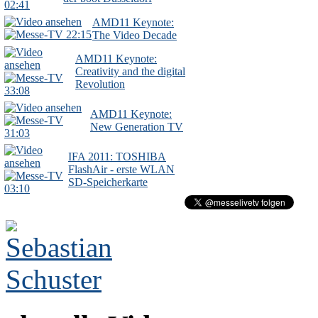
02:41
AMD11 Keynote:
22:15
The Video Decade
AMD11 Keynote:
Creativity and the digital
Revolution
33:08
AMD11 Keynote:
New Generation TV
31:03
IFA 2011: TOSHIBA
FlashAir - erste WLAN
SD-Speicherkarte
03:10