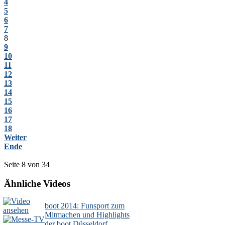
4
5
6
7
8
9
10
11
12
13
14
15
16
17
18
Weiter
Ende
Seite 8 von 34
Ähnliche Videos
boot 2014: Funsport zum
Mitmachen und Highlights
der boot Düsseldorf