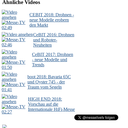
Ähnliche Videos
CEBIT 2018: Drohnen -
neue Modelle erobern
den Markt
02:49
CeBIT 2016: Drohnen
und Roboter-
02:46
Neuheiten
CeBIT 2017: Drohnen
- neue Modelle und
Trends
01:50
boot 2018: Bavaria 65C
und Oyster 745 - der
Traum vom Segeln
01:41
HIGH END 2018:
Vorschau auf die
Internationale HiFi-Messe
02:27