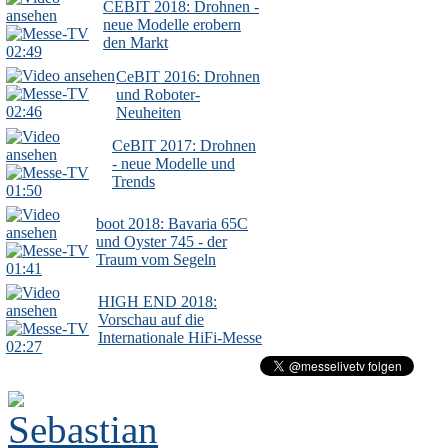
CEBIT 2018: Drohnen -
neue Modelle erobern
den Markt
02:49
CeBIT 2016: Drohnen
und Roboter-
02:46
Neuheiten
CeBIT 2017: Drohnen
- neue Modelle und
Trends
01:50
boot 2018: Bavaria 65C
und Oyster 745 - der
Traum vom Segeln
01:41
HIGH END 2018:
Vorschau auf die
Internationale HiFi-Messe
02:27