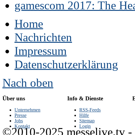
gamescom 2017: The Hear
Home
Nachrichten
Impressum
Datenschutzerklärung
Nach oben
Über uns
Info & Dienste
E
Unternehmen
RSS-Feeds
Presse
Hilfe
Jobs
Sitemap
Kontakt
Login
©2010-2025 messelive.tv -