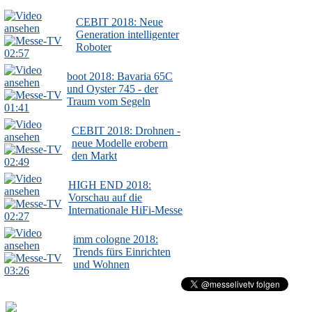
CEBIT 2018: Neue
Generation intelligenter
Roboter
02:57
boot 2018: Bavaria 65C
und Oyster 745 - der
Traum vom Segeln
01:41
CEBIT 2018: Drohnen -
neue Modelle erobern
den Markt
02:49
HIGH END 2018:
Vorschau auf die
Internationale HiFi-Messe
02:27
imm cologne 2018:
Trends fürs Einrichten
und Wohnen
03:26