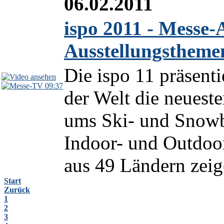
06.02.2011
ispo 2011 - Mess
Ausstellungstheme
Die ispo 11 präsenti
09:37
der Welt die neu­es­t
ums Ski- und Snowb
Indoor- und Outdoor
aus 49 Ländern zeige
Start
Zurück
1
2
3