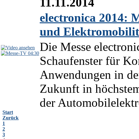
11.11.2014
electronica 2014:
und Elektromobilit
Die Messe electroni
04:30
Schaufenster für K
Anwendungen in der 
Zukunft in höchste
der Automobilelektro
Start
Zurück
1
2
3