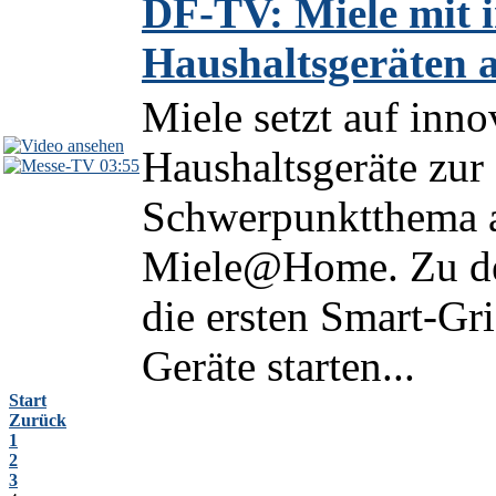
DF-TV: Miele mit i
Haushaltsgeräten a
Miele setzt auf inno
Haushaltsgeräte zur
03:55
Schwerpunktthema au
Miele@Home. Zu den
die ersten Smart-Gr
Geräte starten...
Start
Zurück
1
2
3