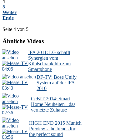
4
5
Weiter
Ende
Seite 4 von 5
Ähnliche Videos
IFA 2011: LG schafft
Synergien vom
Kühlschrank hin zum
04:05
Smartphone
DF-TV: Bose Unify
System auf der IFA
03:40
2010
CeBIT 2014: Smart
Home Neuheiten - das
vernetzte Zuhause
02:36
HIGH END 2015 Munich
Preview - the trends for
the perfect sound
03:56