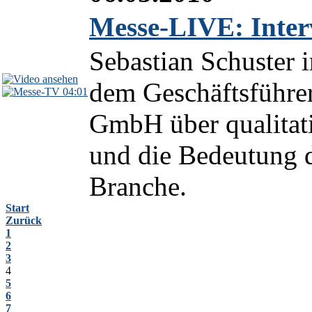
Messe-LIVE: Inter
Sebastian Schuster 
dem Geschäftsführe
04:01
GmbH über qualitat
und die Bedeutung 
Branche.
Start
Zurück
1
2
3
4
5
6
7