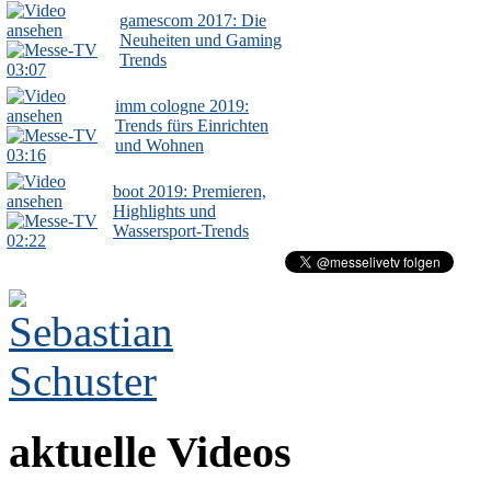
gamescom 2017: Die
Neuheiten und Gaming
Trends
03:07
imm cologne 2019:
Trends fürs Einrichten
und Wohnen
03:16
boot 2019: Premieren,
Highlights und
Wassersport-Trends
02:22
aktuelle Videos