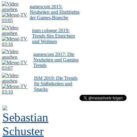
gamescom 2015:
Neuheiten und Highlights
der Games-Branche
03:05
imm cologne 2019:
Trends fürs Einrichten
und Wohnen
03:16
gamescom 2017: Die
Neuheiten und Gaming
Trends
03:07
ISM 2019: Die Trends
für Süßigkeiten und
Snacks
03:10