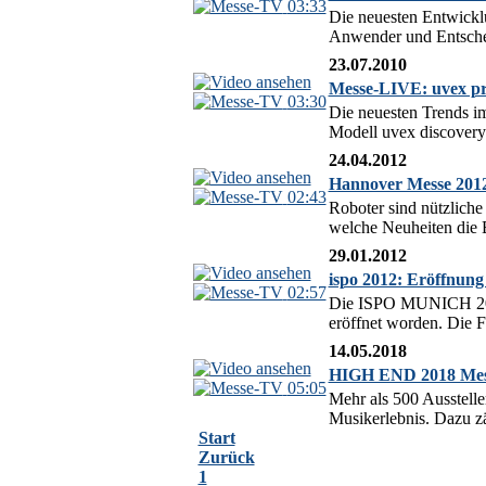
03:33
Die neuesten Entwickl
Anwender und Entschei
23.07.2010
Messe-LIVE: uvex pr
03:30
Die neuesten Trends i
Modell uvex discovery 
24.04.2012
Hannover Messe 2012
02:43
Roboter sind nützliche
welche Neuheiten die B
29.01.2012
ispo 2012: Eröffnung
02:57
Die ISPO MUNICH 2012
eröffnet worden. Die Fa
14.05.2018
HIGH END 2018 Mess
05:05
Mehr als 500 Ausstell
Musikerlebnis. Dazu zä
Start
Zurück
1