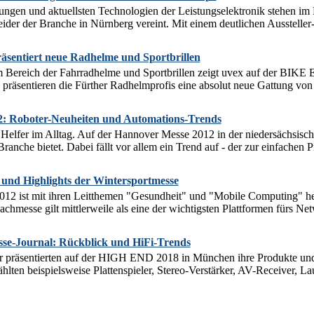
ungen und aktuellsten Technologien der Leistungselektronik stehen im
der der Branche in Nürnberg vereint. Mit einem deutlichen Aussteller
äsentiert neue Radhelme und Sportbrillen
m Bereich der Fahrradhelme und Sportbrillen zeigt uvex auf der BI
präsentieren die Fürther Radhelmprofis eine absolut neue Gattung von 
: Roboter-Neuheiten und Automations-Trends
 Helfer im Alltag. Auf der Hannover Messe 2012 in der niedersächsisch
ranche bietet. Dabei fällt vor allem ein Trend auf - der zur einfachen 
 und Highlights der Wintersportmesse
 ist mit ihren Leitthemen "Gesundheit" und "Mobile Computing" h
chmesse gilt mittlerweile als eine der wichtigsten Plattformen fürs Net
e-Journal: Rückblick und HiFi-Trends
er präsentierten auf der HIGH END 2018 in München ihre Produkte und 
hlten beispielsweise Plattenspieler, Stereo-Verstärker, AV-Receiver, La