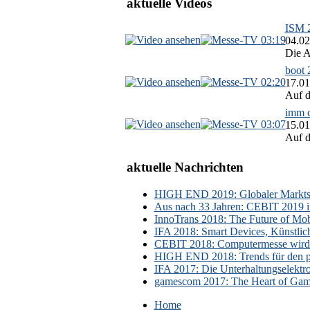
aktuelle Videos
ISM 2
03:19
04.02
Die A
boot 
02:20
17.01
Auf d
imm c
03:07
15.01
Auf d
aktuelle Nachrichten
HIGH END 2019: Globaler Marktsch
Aus nach 33 Jahren: CEBIT 2019 i
InnoTrans 2018: The Future of Mobi
IFA 2018: Smart Devices, Künstlic
CEBIT 2018: Computermesse wird 
HIGH END 2018: Trends für den p
IFA 2017: Die Unterhaltungselektr
gamescom 2017: The Heart of Gami
Home