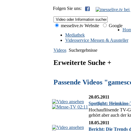
Folgen Sie uns:
messelive.tv Website
Google
Hom
Mediathek
Videoservice Messen & Aussteller
Videos
Suchergebnisse
Erweiterte Suche +
Passende Videos "gamesc
20.05.2011
Spotlight: Heimkino
02:11
Hochauflösende TV-Ger
gehört aber auch der 
18.05.2011
Bericht: Die Trends 