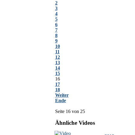
2
3
4
5
6
7
8
9
10
11
12
13
14
15
16
17
18
Weiter
Ende
Seite 16 von 25
Ähnliche Videos