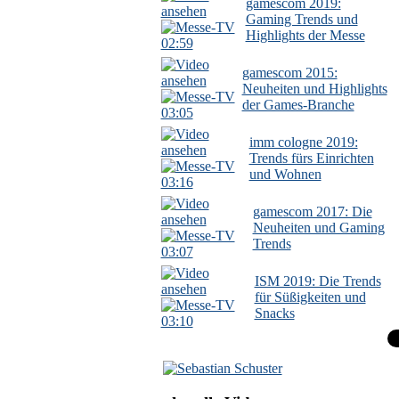
gamescom 2019:
Gaming Trends und
Highlights der Messe
02:59
gamescom 2015:
Neuheiten und Highlights
der Games-Branche
03:05
imm cologne 2019:
Trends fürs Einrichten
und Wohnen
03:16
gamescom 2017: Die
Neuheiten und Gaming
Trends
03:07
ISM 2019: Die Trends
für Süßigkeiten und
Snacks
03:10