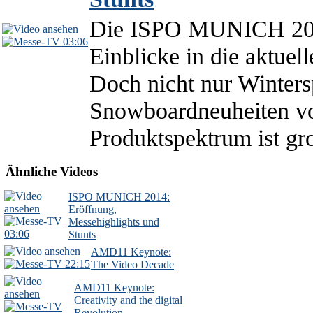
Die ISPO MUNICH 2014 i
03:06
Einblicke in die aktuel
Doch nicht nur Winter
Snowboardneuheiten vol
Produktspektrum ist gro
Ähnliche Videos
ISPO MUNICH 2014:
Eröffnung,
Messehighlights und
03:06
Stunts
AMD11 Keynote:
22:15
The Video Decade
AMD11 Keynote:
Creativity and the digital
Revolution