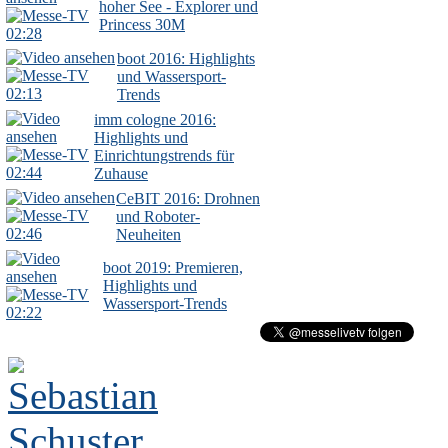
hoher See - Explorer und
Princess 30M
02:28
boot 2016: Highlights
und Wassersport-
02:13
Trends
imm cologne 2016:
Highlights und
Einrichtungstrends für
02:44
Zuhause
CeBIT 2016: Drohnen
und Roboter-
02:46
Neuheiten
boot 2019: Premieren,
Highlights und
Wassersport-Trends
02:22