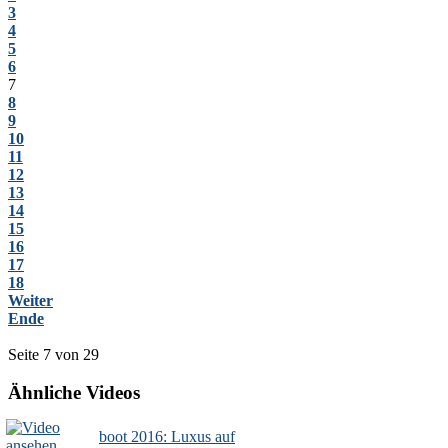
3
4
5
6
7
8
9
10
11
12
13
14
15
16
17
18
Weiter
Ende
Seite 7 von 29
Ähnliche Videos
boot 2016: Luxus auf