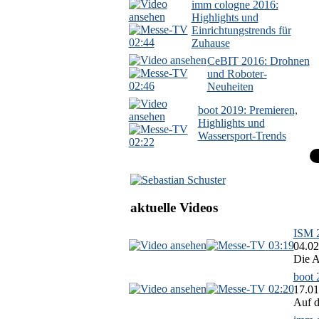
imm cologne 2016:
Highlights und
Einrichtungstrends für
02:44
Zuhause
CeBIT 2016: Drohnen
und Roboter-
02:46
Neuheiten
boot 2019: Premieren,
Highlights und
Wassersport-Trends
02:22
aktuelle Videos
ISM 2
03:19
04.02
Die A
boot 
02:20
17.01
Auf d