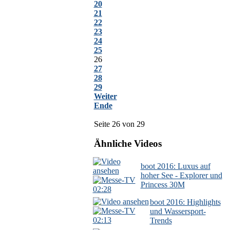
20
21
22
23
24
25
26
27
28
29
Weiter
Ende
Seite 26 von 29
Ähnliche Videos
boot 2016: Luxus auf
hoher See - Explorer und
Princess 30M
02:28
boot 2016: Highlights
und Wassersport-
02:13
Trends