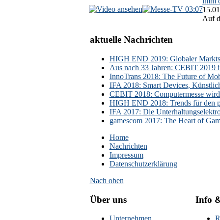
imm c
03:07
15.01
Auf d
aktuelle Nachrichten
HIGH END 2019: Globaler Marktsch
Aus nach 33 Jahren: CEBIT 2019 i
InnoTrans 2018: The Future of Mobi
IFA 2018: Smart Devices, Künstlic
CEBIT 2018: Computermesse wird 
HIGH END 2018: Trends für den p
IFA 2017: Die Unterhaltungselektr
gamescom 2017: The Heart of Gami
Home
Nachrichten
Impressum
Datenschutzerklärung
Nach oben
Über uns
Info 
Unternehmen
R