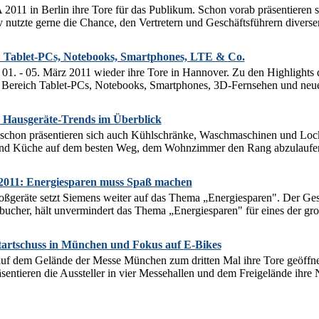
 2011 in Berlin ihre Tore für das Publikum. Schon vorab präsentieren si
v nutzte gerne die Chance, den Vertretern und Geschäftsführern diverser
 Tablet-PCs, Notebooks, Smartphones, LTE & Co.
01. - 05. März 2011 wieder ihre Tore in Hannover. Zu den Highlights
Bereich Tablet-PCs, Notebooks, Smartphones, 3D-Fernsehen und neue 
e Hausgeräte-Trends im Überblick
 schon präsentieren sich auch Kühlschränke, Waschmaschinen und Locke
nd Küche auf dem besten Weg, dem Wohnzimmer den Rang abzulaufen. A
 2011: Energiesparen muss Spaß machen
ßgeräte setzt Siemens weiter auf das Thema „Energiesparen". Der Ges
her, hält unvermindert das Thema „Energiesparen" für eines der gr
rtschuss in München und Fokus auf E-Bikes
 dem Gelände der Messe München zum dritten Mal ihre Tore geöffnet.
sentieren die Aussteller in vier Messehallen und dem Freigelände ihre 