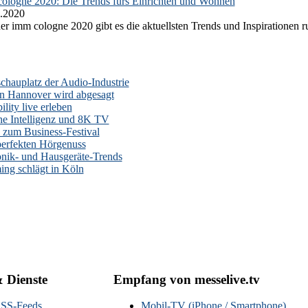
ologne 2020: Die Trends fürs Einrichten und Wohnen
.2020
er imm cologne 2020 gibt es die aktuellsten Trends und Inspirationen 
auplatz der Audio-Industrie
n Hannover wird abgesagt
lity live erleben
he Intelligenz und 8K TV
zum Business-Festival
erfekten Hörgenuss
onik- und Hausgeräte-Trends
ng schlägt in Köln
& Dienste
Empfang von messelive.tv
SS-Feeds
Mobil-TV (iPhone / Smartphone)