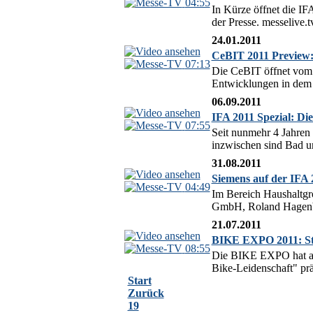
04:55
In Kürze öffnet die IFA
der Presse. messelive.t
24.01.2011
CeBIT 2011 Preview:
07:13
Die CeBIT öffnet vom 
Entwicklungen in dem 
06.09.2011
IFA 2011 Spezial: Di
07:55
Seit nunmehr 4 Jahren
inzwischen sind Bad u
31.08.2011
Siemens auf der IFA
04:49
Im Bereich Haushaltgro
GmbH, Roland Hagenbuc
21.07.2011
BIKE EXPO 2011: Sta
08:55
Die BIKE EXPO hat auf
Bike-Leidenschaft" prä
Start
Zurück
19