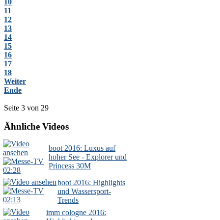
10
11
12
13
14
15
16
17
18
Weiter
Ende
Seite 3 von 29
Ähnliche Videos
boot 2016: Luxus auf
hoher See - Explorer und
Princess 30M
02:28
boot 2016: Highlights
und Wassersport-
02:13
Trends
imm cologne 2016: