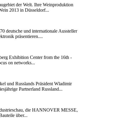
gebiet der Welt. Ihre Weinproduktion
ein 2013 in Düsseldorf...
0 deutsche und internationale Aussteller
ronik präsentieren....
berg Exhibition Center from the 16th -
ocus on networks...
l und Russlands Präsident Wladimir
esjährige Partnerland Russland...
te Industrieschau, die HANNOVER MESSE,
auteile über...