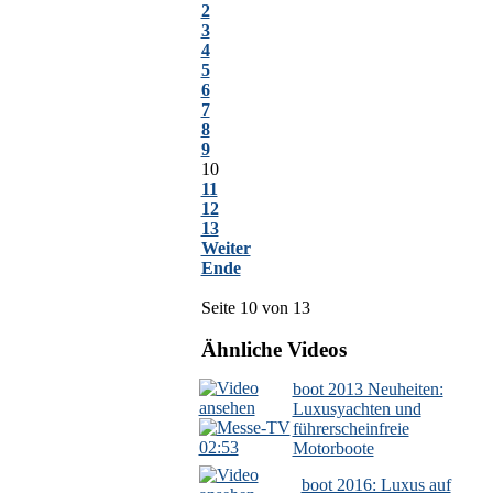
2
3
4
5
6
7
8
9
10
11
12
13
Weiter
Ende
Seite 10 von 13
Ähnliche Videos
boot 2013 Neuheiten:
Luxusyachten und
führerscheinfreie
02:53
Motorboote
boot 2016: Luxus auf