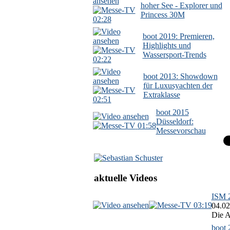
hoher See - Explorer und
Princess 30M
02:28
boot 2019: Premieren,
Highlights und
Wassersport-Trends
02:22
boot 2013: Showdown
für Luxusyachten der
Extraklasse
02:51
boot 2015
Düsseldorf:
01:58
Messevorschau
aktuelle Videos
ISM 2
03:19
04.02
Die A
boot 