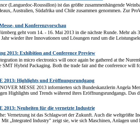
nce (Languedoc-Roussillon) ist das größte zusammenhängende Weinbau
rdeaux, Australien, Südafrika und Chile zusammen genommen. Zur ProW
Messe- und Konferenzvorschau
nberg geht vom 14. - 16. Mai 2013 in die nächste Runde. Mehr als 37
Jahr wieder ihre Innovationen und Lösungen rund um die Leistungselekt
g 2013: Exhibition and Conference Preview
tegration in micro electronics will once again be gathered at the Nurem
he SMT Hybrid Packaging. Both the trade fair and the conference will f
13: Highlights und Eröffnungsrundgang
OVER MESSE 2013 informierten sich Bundeskanzlerin Angela Merke
rigen Highlights und Trends während ihres Eröffnungsrundgangs. Das di
3: Neuheiten für die vernetzte Industrie
che: Vernetzung ist das Schlagwort der Zukunft. Auch die weltgröß
 Mit „Integrated Industry" zeigt sie, wie sich Maschinen, Anlagen und B