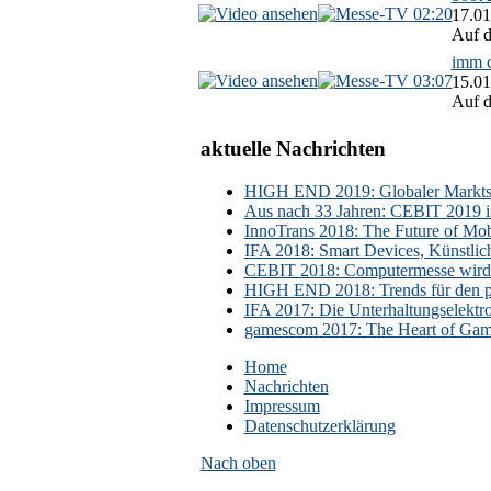
02:20
17.01
Auf d
imm c
03:07
15.01
Auf d
aktuelle Nachrichten
HIGH END 2019: Globaler Marktsch
Aus nach 33 Jahren: CEBIT 2019 i
InnoTrans 2018: The Future of Mobi
IFA 2018: Smart Devices, Künstlic
CEBIT 2018: Computermesse wird 
HIGH END 2018: Trends für den p
IFA 2017: Die Unterhaltungselektr
gamescom 2017: The Heart of Gami
Home
Nachrichten
Impressum
Datenschutzerklärung
Nach oben