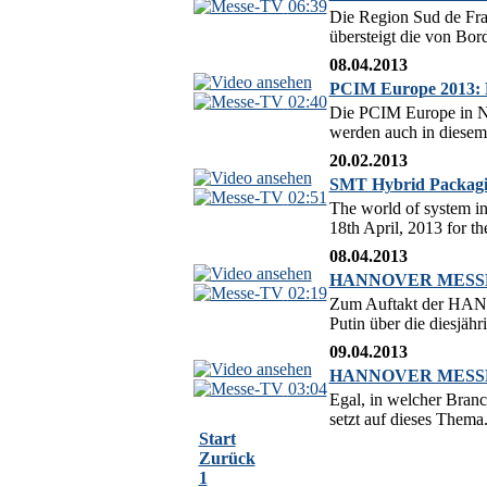
06:39
Die Region Sud de Fra
übersteigt die von Bo
08.04.2013
PCIM Europe 2013: 
02:40
Die PCIM Europe in Nür
werden auch in diesem 
20.02.2013
SMT Hybrid Packagin
02:51
The world of system in
18th April, 2013 for t
08.04.2013
HANNOVER MESSE 20
02:19
Zum Auftakt der HANN
Putin über die diesjäh
09.04.2013
HANNOVER MESSE 201
03:04
Egal, in welcher Bran
setzt auf dieses Thema.
Start
Zurück
1