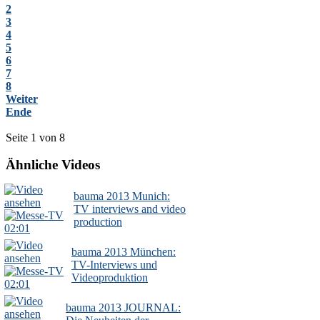
2
3
4
5
6
7
8
Weiter
Ende
Seite 1 von 8
Ähnliche Videos
bauma 2013 Munich:
TV interviews and video
production
02:01
bauma 2013 München:
TV-Interviews und
Videoproduktion
02:01
bauma 2013 JOURNAL: