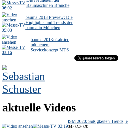
Die Neuheiten der
Baumaschinen-Branche
06:02
bauma 2013 Preview: Die
Highlights und Trends der
bauma in München
05:03
bauma 2013: f-air-tec
mit neuem
Servicekonzept MTS
03:16
aktuelle Videos
ISM 2020: Süßigkeiten-Trends, ex
03:19
04.02.2020