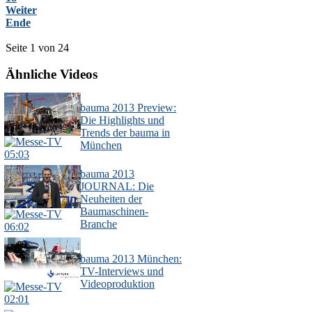
Weiter
Ende
Seite 1 von 24
Ähnliche Videos
bauma 2013 Preview:
Die Highlights und
Trends der bauma in
München
05:03
bauma 2013
JOURNAL: Die
Neuheiten der
Baumaschinen-
Branche
06:02
bauma 2013 München:
TV-Interviews und
Videoproduktion
02:01