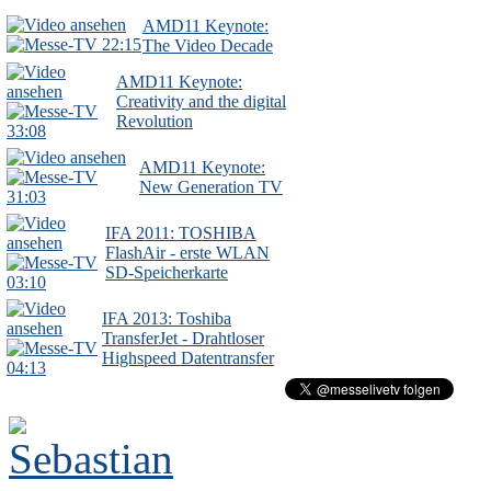
AMD11 Keynote:
22:15
The Video Decade
AMD11 Keynote:
Creativity and the digital
Revolution
33:08
AMD11 Keynote:
New Generation TV
31:03
IFA 2011: TOSHIBA
FlashAir - erste WLAN
SD-Speicherkarte
03:10
IFA 2013: Toshiba
TransferJet - Drahtloser
Highspeed Datentransfer
04:13