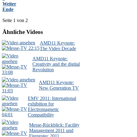
Weiter
Ende
Seite 1 von 2
Ähnliche Videos
AMD11 Keynote:
22:15
The Video Decade
AMD11 Keynote:
Creativity and the digital
Revolution
33:08
AMD11 Keynote:
New Generation TV
31:03
EMV 2011: International
exhibition for
Electromagnetic
04:01
Compatibility
Messe-Rückblick: Facility
Management 2011 und
Fireprotec 2011