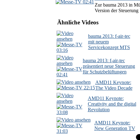
02:41
Zur bauma 2013 in Münc
Version der Steuerung b
Ähnliche Videos
bauma 2013: f-air-tec
mit neuem
Servicekonzept MTS
03:16
bauma 2013: f-air-tec
präsentiert neue Steuerung
für Schutzbelüftungen
02:41
AMD11 Keynote:
22:15
The Video Decade
AMD11 Keynote:
Creativity and the digital
Revolution
33:08
AMD11 Keynote:
New Generation TV
31:03