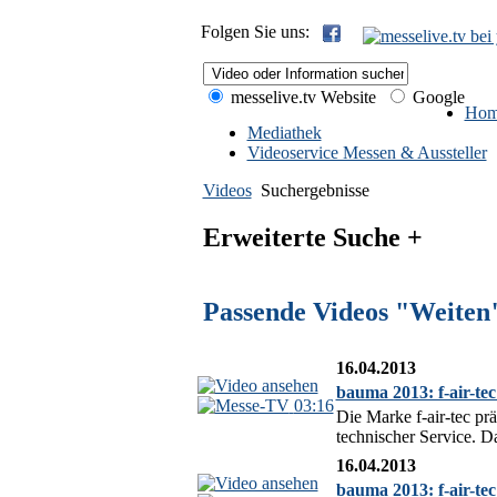
Folgen Sie uns:
messelive.tv Website
Google
Hom
Mediathek
Videoservice Messen & Aussteller
Videos
Suchergebnisse
Erweiterte Suche +
Passende Videos "Weiten
16.04.2013
bauma 2013: f-air-t
03:16
Die Marke f-air-tec p
technischer Service. 
16.04.2013
bauma 2013: f-air-te