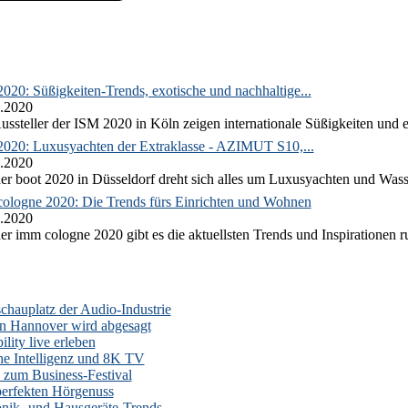
020: Süßigkeiten-Trends, exotische und nachhaltige...
.2020
ussteller der ISM 2020 in Köln zeigen internationale Süßigkeiten und e
2020: Luxusyachten der Extraklasse - AZIMUT S10,...
.2020
er boot 2020 in Düsseldorf dreht sich alles um Luxusyachten und Wass
ologne 2020: Die Trends fürs Einrichten und Wohnen
.2020
er imm cologne 2020 gibt es die aktuellsten Trends und Inspirationen 
auplatz der Audio-Industrie
n Hannover wird abgesagt
lity live erleben
he Intelligenz und 8K TV
zum Business-Festival
erfekten Hörgenuss
onik- und Hausgeräte-Trends