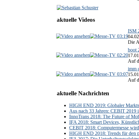
aktuelle Videos
ISM 2
03:19
04.02
Die A
boot 
02:20
17.01
Auf d
imm c
03:07
15.01
Auf d
aktuelle Nachrichten
HIGH END 2019: Globaler Marktsch
Aus nach 33 Jahren: CEBIT 2019 i
InnoTrans 2018: The Future of Mobi
IFA 2018: Smart Devices, Künstlic
CEBIT 2018: Computermesse wird 
HIGH END 2018: Trends für den p
IFA 2017: Die Unterhaltungselektr