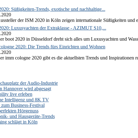
020: Süßigkeiten-Trends, exotische und nachhaltige...
.2020
ussteller der ISM 2020 in Köln zeigen internationale Süßigkeiten und e
2020: Luxusyachten der Extraklasse - AZIMUT S10,...
.2020
er boot 2020 in Düsseldorf dreht sich alles um Luxusyachten und Wass
ologne 2020: Die Trends fürs Einrichten und Wohnen
.2020
er imm cologne 2020 gibt es die aktuellsten Trends und Inspirationen 
auplatz der Audio-Industrie
n Hannover wird abgesagt
lity live erleben
he Intelligenz und 8K TV
zum Business-Festival
erfekten Hörgenuss
onik- und Hausgeräte-Trends
ng schlägt in Köln