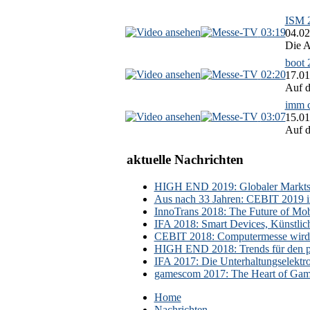
ISM 2
03:19
04.02
Die A
boot 
02:20
17.01
Auf d
imm c
03:07
15.01
Auf d
aktuelle Nachrichten
HIGH END 2019: Globaler Marktsch
Aus nach 33 Jahren: CEBIT 2019 i
InnoTrans 2018: The Future of Mobi
IFA 2018: Smart Devices, Künstlic
CEBIT 2018: Computermesse wird 
HIGH END 2018: Trends für den p
IFA 2017: Die Unterhaltungselektr
gamescom 2017: The Heart of Gami
Home
Nachrichten