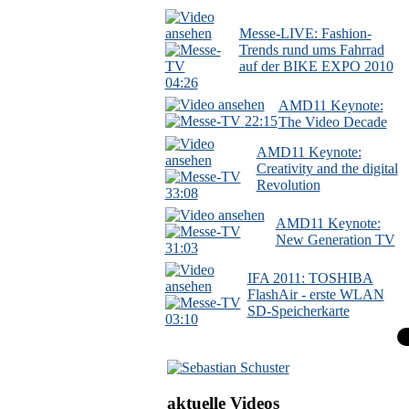
Messe-LIVE: Fashion-
Trends rund ums Fahrrad
auf der BIKE EXPO 2010
04:26
AMD11 Keynote:
22:15
The Video Decade
AMD11 Keynote:
Creativity and the digital
Revolution
33:08
AMD11 Keynote:
New Generation TV
31:03
IFA 2011: TOSHIBA
FlashAir - erste WLAN
SD-Speicherkarte
03:10
aktuelle Videos