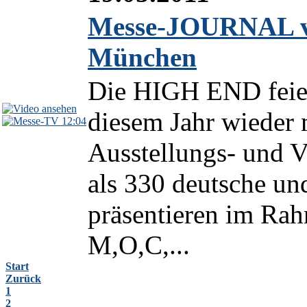
Messe-JOURNAL v
München
Die HIGH END feiert
diesem Jahr wieder
12:04
Ausstellungs- und 
als 330 deutsche und
präsentieren im R
M,O,C,...
Start
Zurück
1
2