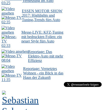
Vernetzung im Auto
03:25
ESSEN MOTOR SHOW
2017: Highlights und
Tuning-Trends fürs Auto
02:35
Messe-LIVE: KFZ-Tuning
mit bedruckten Folien: ein
neuer Style fürs Auto
02:33
Reportage: Das
Elektro-Auto mit mehr
08:04
Effizienz
Reportage: Vernetztes
Wohnen - ein Blick in das
Haus der Zukunft
11:35