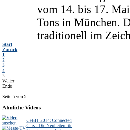
vom 14. bis 17. Mai
Tons in München. De
traditionell im Zeic
Start
Zurück
1
2
3
4
5
Weiter
Ende
Seite 5 von 5
Ähnliche Videos
CeBIT 2014: Connected
Cars - Die Neuheiten für