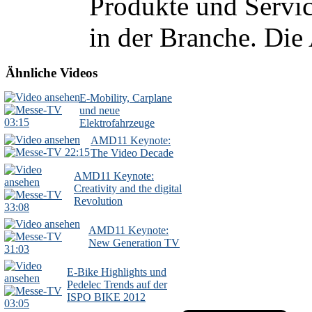
Produkte und Servic
in der Branche. Die 
Ähnliche Videos
E-Mobility, Carplane
und neue
03:15
Elektrofahrzeuge
AMD11 Keynote:
22:15
The Video Decade
AMD11 Keynote:
Creativity and the digital
Revolution
33:08
AMD11 Keynote:
New Generation TV
31:03
E-Bike Highlights und
Pedelec Trends auf der
ISPO BIKE 2012
03:05