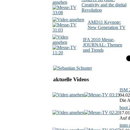
Creativity and the digital
Revolution
33:08
AMD11 Keynote:
New Generation TV
31:03
IFA 2010 Messe-
JOURNAL: Themen
und Trends
11:20
aktuelle Videos
ISM 2
03:19
04.02
Die A
boot 
02:20
17.01
Auf d
imm c