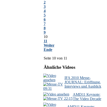
2
3
4
5
6
7
8
9
10
11
Weiter
Ende
Seite 10 von 11
Ähnliche Videos
IFA 2010 Messe-
JOURNAL: Eröffnung,
Interviews und Ausblick
09:31
AMD11 Keynote:
22:15
The Video Decade
AMD11 Keynote: