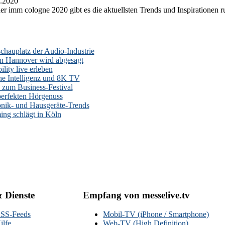
.2020
er imm cologne 2020 gibt es die aktuellsten Trends und Inspirationen 
auplatz der Audio-Industrie
n Hannover wird abgesagt
lity live erleben
he Intelligenz und 8K TV
zum Business-Festival
erfekten Hörgenuss
onik- und Hausgeräte-Trends
ng schlägt in Köln
& Dienste
Empfang von messelive.tv
SS-Feeds
Mobil-TV (iPhone / Smartphone)
ilfe
Web-TV (High Definition)