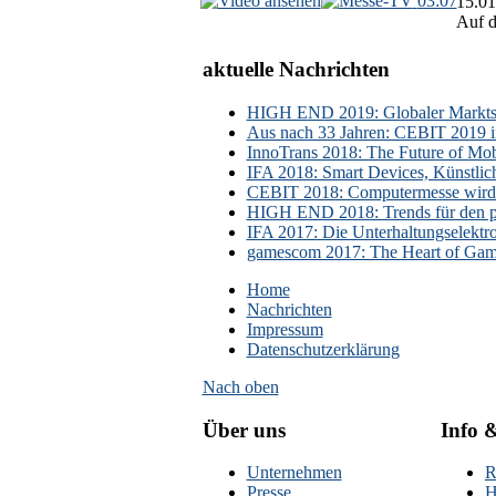
03:07
15.01
Auf d
aktuelle Nachrichten
HIGH END 2019: Globaler Marktsch
Aus nach 33 Jahren: CEBIT 2019 i
InnoTrans 2018: The Future of Mobi
IFA 2018: Smart Devices, Künstlic
CEBIT 2018: Computermesse wird 
HIGH END 2018: Trends für den p
IFA 2017: Die Unterhaltungselektr
gamescom 2017: The Heart of Gami
Home
Nachrichten
Impressum
Datenschutzerklärung
Nach oben
Über uns
Info 
Unternehmen
R
Presse
H