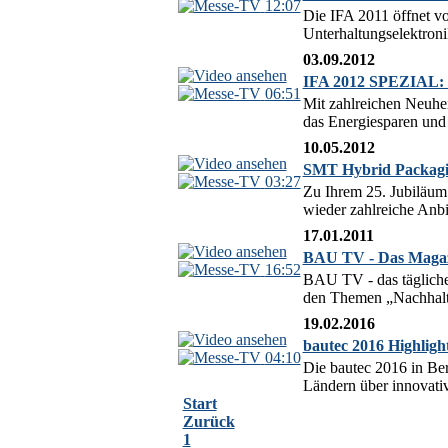
12:07
Die IFA 2011 öffnet vo
Unterhaltungselektron
03.09.2012
IFA 2012 SPEZIAL: H
06:51
Mit zahlreichen Neuhei
das Energiesparen und 
10.05.2012
SMT Hybrid Packagi
03:27
Zu Ihrem 25. Jubiläum 
wieder zahlreiche Anbi
17.01.2011
BAU TV - Das Magazi
16:52
BAU TV - das tägliche
den Themen „Nachhaltig
19.02.2016
bautec 2016 Highligh
04:10
Die bautec 2016 in Ber
Ländern über innovativ
Start
Zurück
1