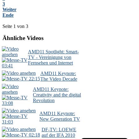
3
Weiter
Ende
Seite 1 von 3
Ähnliche Videos
AMD11 Spotlight: Smart-
TV - Vereinigung von
Fernsehen und Internet
03:41
AMD11 Keynote:
22:15
The Video Decade
AMD11 Keynote:
Creativity and the digital
Revolution
33:08
AMD11 Keynote:
New Generation TV
31:03
DF-TV: LOEWE
02:18
auf der IFA 2010