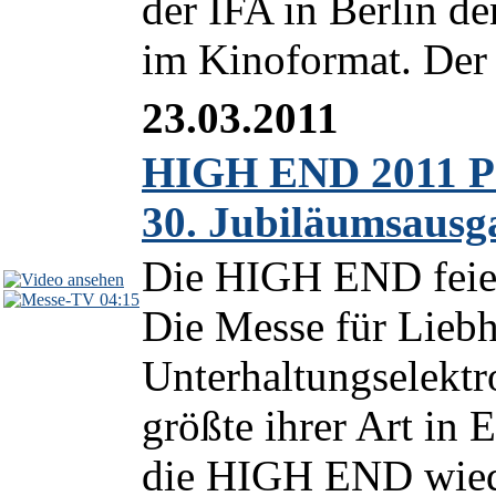
der IFA in Berlin d
im Kinoformat. Der 
23.03.2011
HIGH END 2011 Pr
30. Jubiläumsausg
Die HIGH END feiert
04:15
Die Messe für Lieb
Unterhaltungselektro
größte ihrer Art in 
die HIGH END wiede