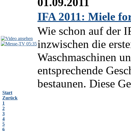
01.09.2011
IFA 2011: Miele for
Wie schon auf der I
inzwischen die erst
05:35
Waschmaschinen und
entsprechende Gesch
bestaunen. Diese Ger
Start
Zurück
1
2
3
4
5
6