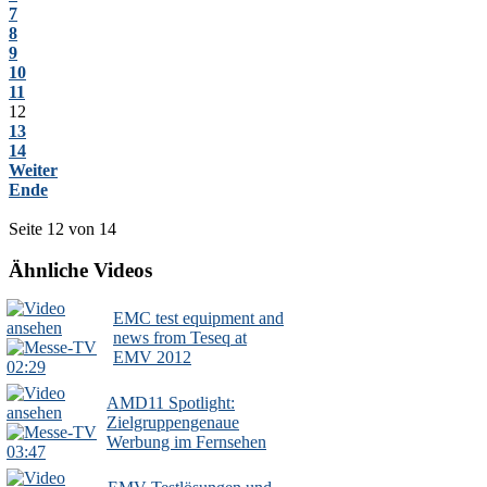
7
8
9
10
11
12
13
14
Weiter
Ende
Seite 12 von 14
Ähnliche Videos
EMC test equipment and
news from Teseq at
EMV 2012
02:29
AMD11 Spotlight:
Zielgruppengenaue
Werbung im Fernsehen
03:47