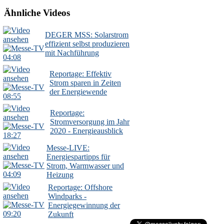
Ähnliche Videos
DEGER MSS: Solarstrom
effizient selbst produzieren
mit Nachführung
04:08
Reportage: Effektiv
Strom sparen in Zeiten
der Energiewende
08:55
Reportage:
Stromversorgung im Jahr
2020 - Energieausblick
18:27
Messe-LIVE:
Energiespartipps für
Strom, Warmwasser und
04:09
Heizung
Reportage: Offshore
Windparks -
Energiegewinnung der
09:20
Zukunft