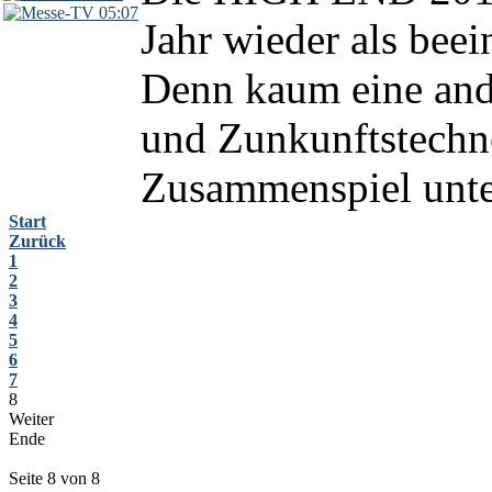
05:07
Jahr wieder als bee
Denn kaum eine ande
und Zunkunftstechn
Zusammenspiel unter
Start
Zurück
1
2
3
4
5
6
7
8
Weiter
Ende
Seite 8 von 8