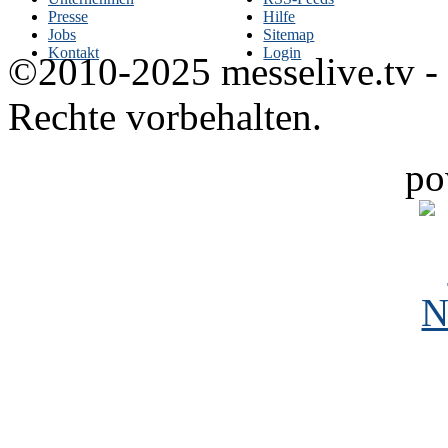
Presse
Hilfe
Jobs
Sitemap
Kontakt
Login
©2010-2025 messelive.tv -
Rechte vorbehalten.
po